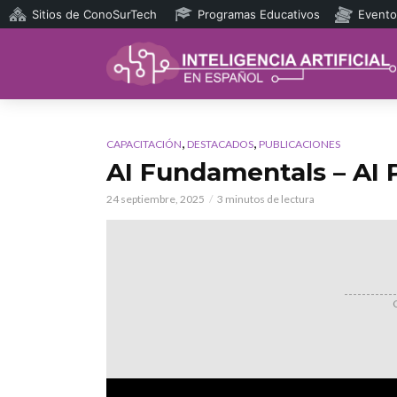
Sitios de ConoSurTech
Programas Educativos
Evento
,
,
CAPACITACIÓN
DESTACADOS
PUBLICACIONES
AI Fundamentals – AI P
24 septiembre, 2025
3 minutos de lectura