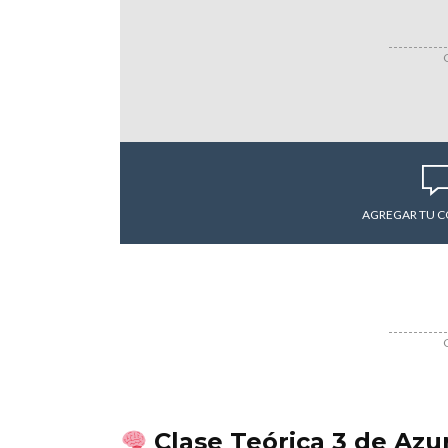
AGREGAR TU 
Clase Teórica 3 de Azu