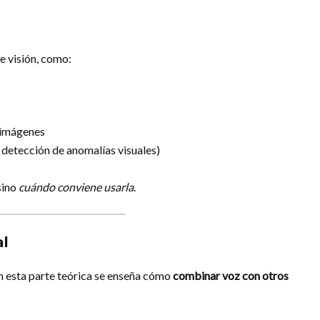
e visión, como:
 imágenes
, detección de anomalías visuales)
sino
cuándo conviene usarla
.
al
en esta parte teórica se enseña cómo
combinar voz con otros