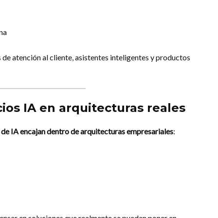
na
de atención al cliente, asistentes inteligentes y productos
cios IA en arquitecturas reales
 de IA encajan dentro de arquitecturas empresariales
:
a pensar en soluciones que realmente se puedan poner en