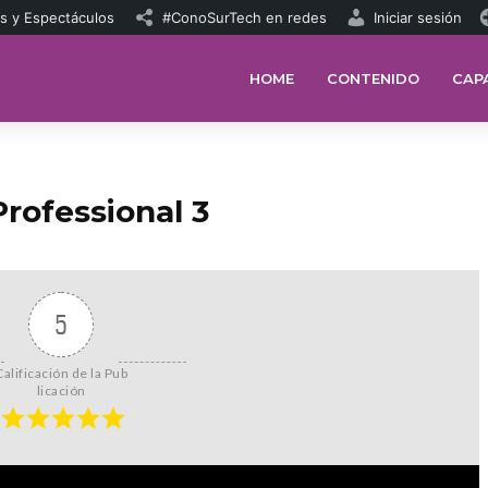
s y Espectáculos
#ConoSurTech en redes
Iniciar sesión
HOME
CONTENIDO
CAP
rofessional 3
5
Calificación de la Pub
licación