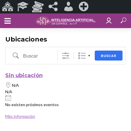
Sitios
Programas
Eventos
#ConoSurTech
Iniciar
Registrarse
de
Educativos
y
en
sesión
ConoSurTech
Espectáculos
redes
Ubicaciones
Buscar
BUSCAR
Sin ubicación
N/A
N/A
No existen próximos eventos
Más información