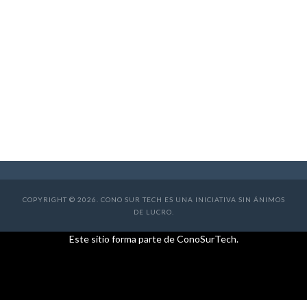
Todos los Países
COPYRIGHT © 2026. CONO SUR TECH ES UNA INICIATIVA SIN ÁNIMOS
DE LUCRO.
Este sitio forma parte de ConoSurTech.