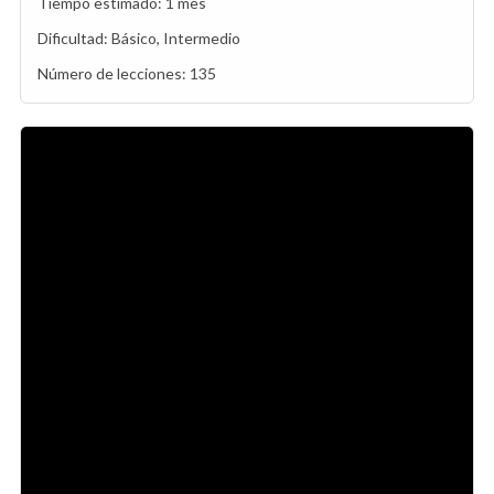
Tiempo estimado:
1 mes
Dificultad:
Básico, Intermedio
Número de lecciones:
135