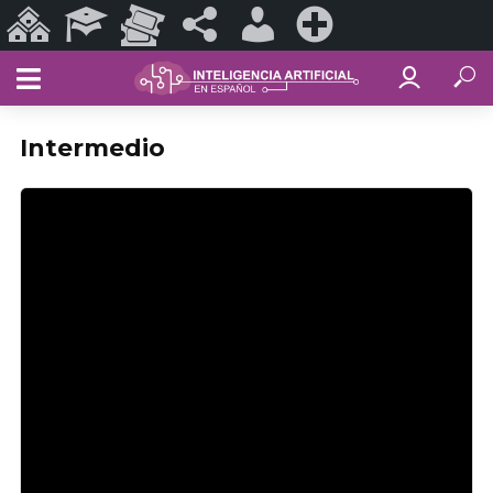
Sitios
Programas
Eventos
#ConoSurTech
Iniciar
Registrarse
de
Educativos
y
en
sesión
ConoSurTech
Espectáculos
redes
Intermedio